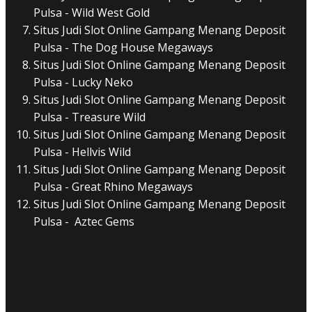
Pulsa - Wild West Gold
Situs Judi Slot Online Gampang Menang Deposit
Pulsa - The Dog House Megaways
Situs Judi Slot Online Gampang Menang Deposit
Pulsa - Lucky Neko
Situs Judi Slot Online Gampang Menang Deposit
Pulsa - Treasure Wild
Situs Judi Slot Online Gampang Menang Deposit
Pulsa - Hellvis Wild
Situs Judi Slot Online Gampang Menang Deposit
Pulsa - Great Rhino Megaways
Situs Judi Slot Online Gampang Menang Deposit
Pulsa - Aztec Gems