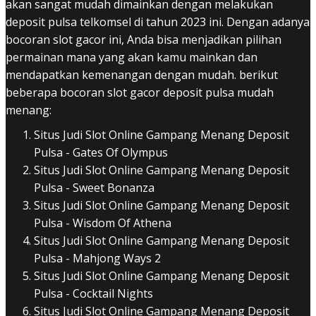
akan sangat mudah dimainkan dengan melakukan
deposit pulsa telkomsel di tahun 2023 ini. Dengan adanya
bocoran slot gacor ini, Anda bisa menjadikan pilihan
permainan mana yang akan kamu mainkan dan
mendapatkan kemenangan dengan mudah. berikut
beberapa bocoran slot gacor deposit pulsa mudah
menang:
Situs Judi Slot Online Gampang Menang Deposit
Pulsa - Gates Of Olympus
Situs Judi Slot Online Gampang Menang Deposit
Pulsa - Sweet Bonanza
Situs Judi Slot Online Gampang Menang Deposit
Pulsa - Wisdom Of Athena
Situs Judi Slot Online Gampang Menang Deposit
Pulsa - Mahjong Ways 2
Situs Judi Slot Online Gampang Menang Deposit
Pulsa - Cocktail Nights
Situs Judi Slot Online Gampang Menang Deposit