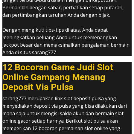
Bermainlah dengan sabar, perhatikan setiap putaran,
dan pertimbangkan taruhan Anda dengan bijak.
Dengan mengikuti tips-tips di atas, Anda dapat
meningkatkan peluang Anda untuk memenangkan
jackpot besar dan memaksimalkan pengalaman bermain
Anda di situs sarang777
12 Bocoran Game Judi Slot
Online Gampang Menang
Deposit Via Pulsa
sarang777 merupakan link slot deposit pulsa yang
menyediakan deposit via pulsa yang bisa dilakukan dari
mana saja untuk mengisi saldo akun dan bermain slot
online gacor setiap harinya. Berikut slot pulsa akan
memberikan 12 bocoran permainan slot online yang