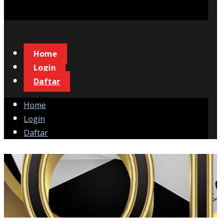
Home
Login
Daftar
Home
Login
Daftar