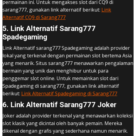
permainan ini. Untuk mengakses slot dari CQ9 di
sarang777, gunakan link alternatif berikut:
Link
Alternatif CQ9 di Sarang777
5. Link Alternatif Sarang777
Spadegaming
Link Alternatif sarang777 Spadegaming adalah provider
lokal yang terkenal dengan permainan slot bertema Asia
yang menarik. Situs sarang777 menawarkan pengalaman
bermain yang unik dan menghibur untuk para
penggemar slot online. Untuk memainkan slot dari
Spadegaming di sarang777, gunakan link alternatif
berikut:
Link Alternatif Spadegaming di Sarang777
6. ​Link Alternatif Sarang777 Joker
Joker adalah provider terkenal yang menawarkan koleksi
slot klasik yang dicintai oleh banyak pemain. Mereka
dikenal dengan grafis yang sederhana namun menarik.