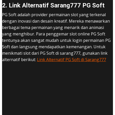
2. Link Alternatif Sarang777 PG Soft
PG Soft adalah provider permainan slot yang terkenal
dengan inovasi dan desain kreatif. Mereka menawarkan
berbagai tema permainan yang menarik dan animasi
yang menghibur. Para penggemar slot online PG Soft
tentunya akan sangat mudah untuk login permainan PG
Soft dan langsung mendapatkan kemenangan. Untuk
menikmati slot dari PG Soft di sarang777, gunakan link
alternatif berikut:
Link Alternatif PG Soft di Sarang777