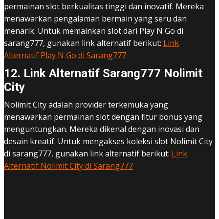
permainan slot berkualitas tinggi dan inovatif. Mereka
menawarkan pengalaman bermain yang seru dan
menarik. Untuk memainkan slot dari Play N Go di
sarang777, gunakan link alternatif berikut:
Link
Alternatif Play N Go di Sarang777
12. ​​Link Alternatif Sarang777 Nolimit
City
Nolimit City adalah provider terkemuka yang
menawarkan permainan slot dengan fitur bonus yang
menguntungkan. Mereka dikenal dengan inovasi dan
desain kreatif. Untuk mengakses koleksi slot Nolimit City
di sarang777, gunakan link alternatif berikut:
Link
Alternatif Nolimit City di Sarang777