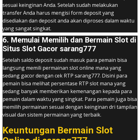
sesuai keinginan Anda. Setelah sudah melakukan
transfer Anda harus mengisi form deposit yang
disediakan dan deposit anda akan diproses dalam waktu
yang sangat singkat.
6. Memulai Memilih dan Bermain Slot di
Situs Slot Gacor sarang777
Setelah saldo deposit sudah masuk para pemain bisa
langsung memili permainan slot online mana yang
sedang gacor dengan cek RTP sarang777. Disini para
pemain bisa melihat persentase RTP slot mana yang
sedang banyak memberikan kemenangan kepada para
pemain dalam waktu yang singkat. Para pemain juga bisa
memilih permainan sesuai dengan keinginan dri tampilan
visual dan sistem permainan yang terbaik.
Keuntungan Ber​main Slot