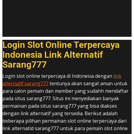
Login Slot Online Terpercaya
Indonesia Link Alternatif
Sarang777
Login slot online terpercaya di Indonesia dengan
link
alternatif sarang777
tentunya akan sangat aman untuk
para calon pemain dan member yang sudahh mendaftar
pada situs sarang777. Situs ini menyediakan banyak
permainan pada situs sarang777 yang bisa diakses
dengan link alternatif yang tersedia. Berikut adalah
beberapa pilihan permainan slot online terpercaya dari
link alternatid sarang777 untuk para pemain slot online